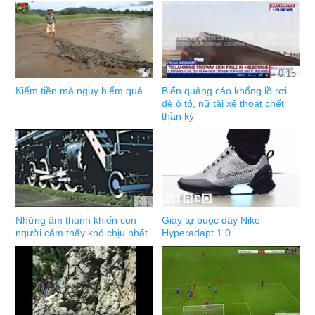
0:15
Kiếm tiền mà nguy hiểm quá
Biển quảng cáo khổng lồ rơi
đè ô tô, nữ tài xế thoát chết
thần kỳ
2:1
Những âm thanh khiến con
Giày tự buộc dây Nike
người cảm thấy khó chịu nhất
Hyperadapt 1.0