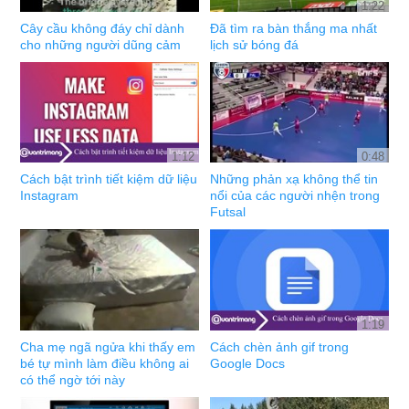
1:22
Cây cầu không đáy chỉ dành
Đã tìm ra bàn thắng ma nhất
cho những người dũng cảm
lịch sử bóng đá
1:12
0:48
Cách bật trình tiết kiệm dữ liệu
Những phản xạ không thể tin
Instagram
nổi của các người nhện trong
Futsal
1:19
Cha mẹ ngã ngửa khi thấy em
Cách chèn ảnh gif trong
bé tự mình làm điều không ai
Google Docs
có thể ngờ tới này