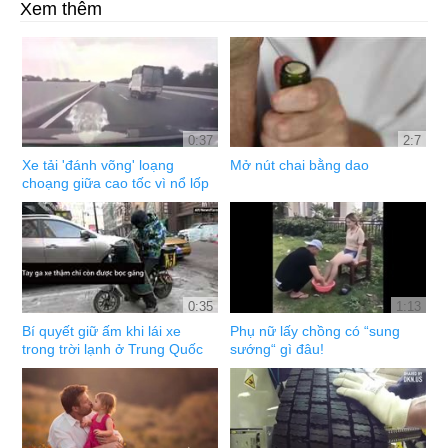
Xem thêm
0:37
2:7
Xe tải 'đánh võng' loạng
Mở nút chai bằng dao
choạng giữa cao tốc vì nổ lốp
0:35
1:13
Bí quyết giữ ấm khi lái xe
Phụ nữ lấy chồng có “sung
trong trời lạnh ở Trung Quốc
sướng“ gì đâu!