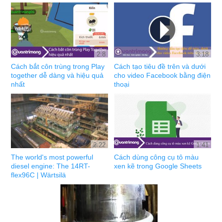
2:8
3:18
Cách bắt côn trùng trong Play
Cách tạo tiêu đề trên và dưới
together dễ dàng và hiệu quả
cho video Facebook bằng điện
nhất
thoại
2:22
1:41
The world's most powerful
Cách dùng công cụ tô màu
diesel engine: The 14RT-
xen kẽ trong Google Sheets
flex96C | Wärtsilä