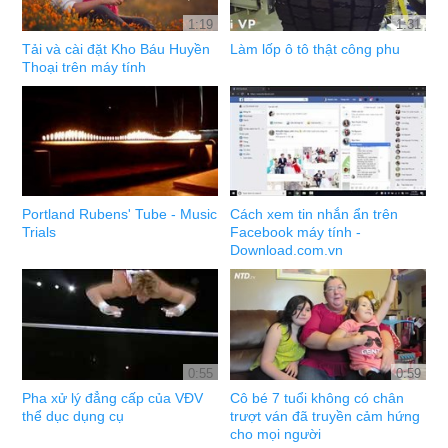
1:19
1:31
Tải và cài đặt Kho Báu Huyền
Làm lốp ô tô thật công phu
Thoại trên máy tính
Portland Rubens' Tube - Music
Cách xem tin nhắn ẩn trên
Trials
Facebook máy tính -
Download.com.vn
0:55
0:59
Pha xử lý đẳng cấp của VĐV
Cô bé 7 tuổi không có chân
thể dục dụng cụ
trượt ván đã truyền cảm hứng
cho mọi người