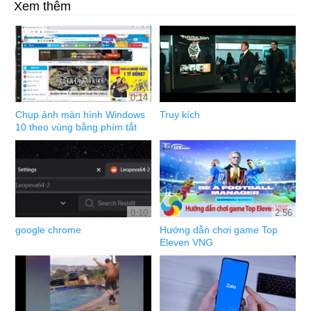
Xem thêm
0:14
Chụp ảnh màn hình Windows
Truy kích
10 theo vùng bằng phím tắt
0:10
2:56
google chrome
Hướng dẫn chơi game Top
Eleven VNG