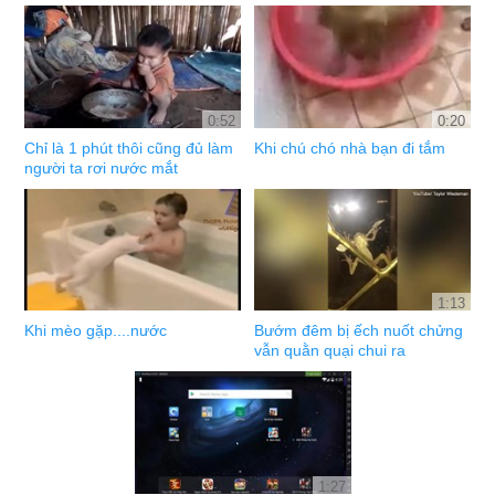
0:52
0:20
Chỉ là 1 phút thôi cũng đủ làm
Khi chú chó nhà bạn đi tắm
người ta rơi nước mắt
1:13
Khi mèo gặp....nước
Bướm đêm bị ếch nuốt chửng
vẫn quằn quại chui ra
1:27