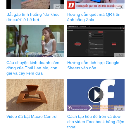
2:56
1:16
Bắt gặp tình huống “dở khóc
Hướng dẫn quét mã QR trên
dở cười“ ở bể bơi
ảnh bằng Zalo
3:0
1:53
Câu chuyện kinh doanh cảm
Hướng dẫn tích hợp Google
động của Thái Lan Mẹ, con
Sheets vào n8n
gái và cây kem dứa
3:18
Video đã bật Macro Control
Cách tạo tiêu đề trên và dưới
cho video Facebook bằng điện
thoại