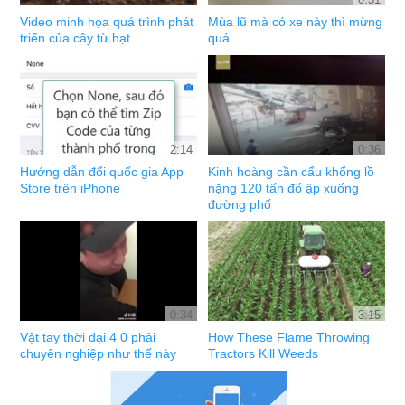
Video minh họa quá trình phát
Mùa lũ mà có xe này thì mừng
triển của cây từ hạt
quá
2:14
0:36
Hướng dẫn đổi quốc gia App
Kinh hoàng cần cẩu khổng lồ
Store trên iPhone
nặng 120 tấn đổ ập xuống
đường phố
0:34
3:15
Vật tay thời đại 4 0 phải
How These Flame Throwing
chuyên nghiệp như thế này
Tractors Kill Weeds