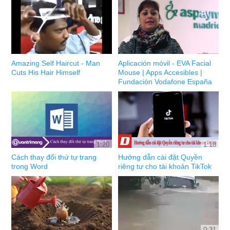
Amazing Self Haircut - Man
Aplicación móvil - EVA Facial
Cuts His Hair Himself
Mouse | Apps Accesibles |
Fundación Vodafone España
1:20
1:18
Cách thay đổi thứ tự trang
Hướng dẫn cài đặt Quyền
trong Word
riêng tư cho tài khoản TikTok
0:31