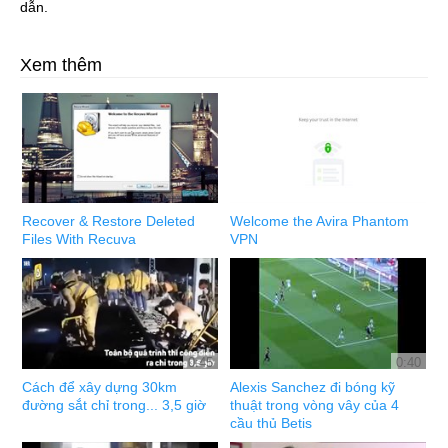
dẫn.
Xem thêm
Recover & Restore Deleted
Welcome the Avira Phantom
Files With Recuva
VPN
0:45
0:40
Cách để xây dựng 30km
Alexis Sanchez đi bóng kỹ
đường sắt chỉ trong... 3,5 giờ
thuật trong vòng vây của 4
cầu thủ Betis