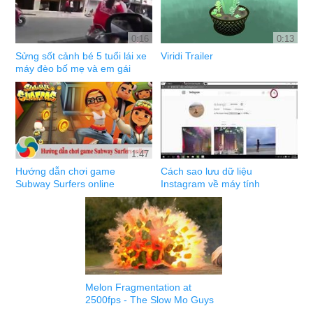
0:16
0:13
Sửng sốt cảnh bé 5 tuổi lái xe
Viridi Trailer
máy đèo bố mẹ và em gái
1:47
Hướng dẫn chơi game
Cách sao lưu dữ liệu
Subway Surfers online
Instagram về máy tính
Melon Fragmentation at
2500fps - The Slow Mo Guys