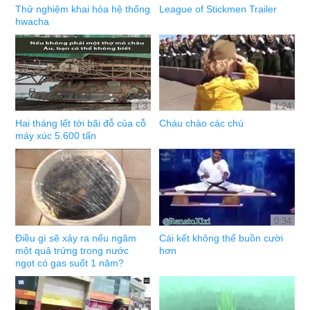
Thử nghiệm khai hỏa hệ thống
League of Stickmen Trailer
hwacha
1:3
1:24
Hai tháng lết tới bãi đỗ của cỗ
Cháu chào các chú
máy xúc 5.600 tấn
0:34
Điều gì sẽ xảy ra nếu ngâm
Cái kết không thể buồn cười
một quả trứng trong nước
hơn
ngọt có gas suốt 1 năm?