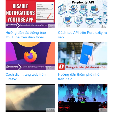
1:4
1:8
Hướng dẫn tắt thông báo
Cách tạo API trên Perplexity ra
YouTube trên điện thoại
sao
1:14
1:33
Cách dịch trang web trên
Hướng dẫn thêm phó nhóm
Firefox
trên Zalo
0:39
0:32