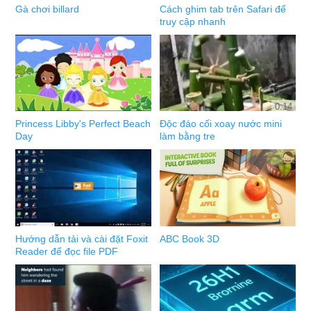
Gà chơi billard
Cách ghim tab trên Safari để
truy cập nhanh
0:14
Princess Libby's Perfect Beach
Độc đáo cối xoay nước mini
Day
làm bằng tre
Hướng dẫn tải và cài đặt Foxit
ABC Book 3D
Reader để đọc file PDF