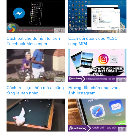
1:41
1:24
Cách bật chế độ nền tối trên
Cách đổi đuôi video XESC
Facebook Messenger
sang MP4
1:28
1:40
Cách troll cực thốn mà ai cũng
Hướng dẫn chèn nhạc vào
từng là nạn nhân
ảnh Instagram
1:8