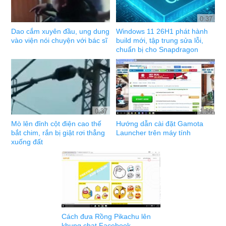
0:37
Dao cắm xuyên đầu, ung dung
Windows 11 26H1 phát hành
vào viện nói chuyện với bác sĩ
build mới, tập trung sửa lỗi,
chuẩn bị cho Snapdragon
0:37
1:56
Mò lên đỉnh cột điện cao thế
Hướng dẫn cài đặt Gamota
bắt chim, rắn bị giật rơi thẳng
Launcher trên máy tính
xuống đất
Cách đưa Rồng Pikachu lên
khung chat Facebook