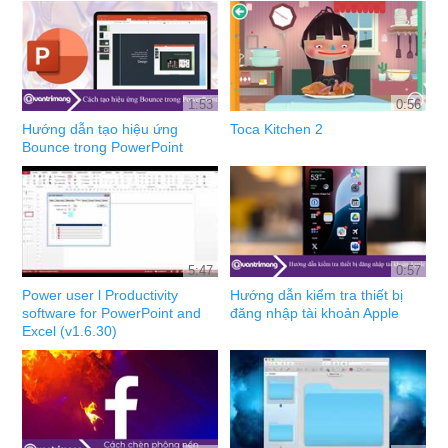
1:53
0:56
Hướng dẫn tạo hiệu ứng
Toca Kitchen 2
Bounce trong PowerPoint
5:47
0:57
Power user l Productivity
Hướng dẫn kiểm tra thiết bị
software for PowerPoint and
đăng nhập tài khoản Apple
Excel (v1.6.30)