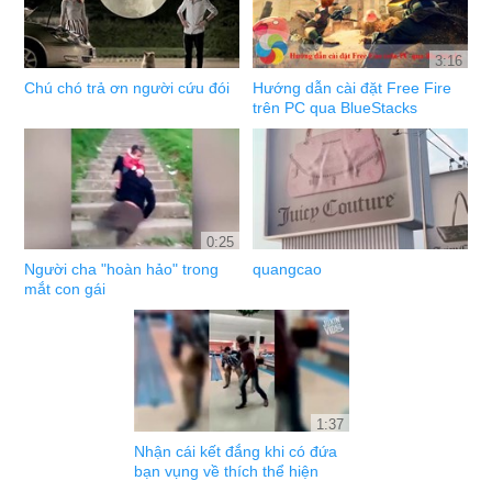
3:16
Chú chó trả ơn người cứu đói
Hướng dẫn cài đặt Free Fire
trên PC qua BlueStacks
0:25
Người cha "hoàn hảo" trong
quangcao
mắt con gái
1:37
Nhận cái kết đắng khi có đứa
bạn vụng về thích thể hiện