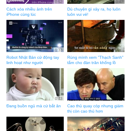
0:52
0:47
Cách xóa nhiều ảnh trên
Dù chuyện gì xảy ra, họ luôn
iPhone cùng lúc
luôn vui vẻ!
1:33
Robot Nhật Bản cử động tay
Rùng mình xem "Thạch Sanh"
linh hoạt như người
tắm cho đàn trăn khổng lồ
0:43
Đang buồn ngủ mà cứ bắt ăn
Cao thủ quay cóp nhưng giám
thị còn cao thủ hơn