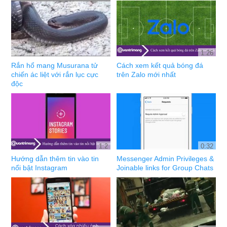
1:26
Rắn hổ mang Musurana tử
Cách xem kết quả bóng đá
chiến ác liệt với rắn lục cực
trên Zalo mới nhất
độc
1:2
0:32
Hướng dẫn thêm tin vào tin
Messenger Admin Privileges &
nổi bật Instagram
Joinable links for Group Chats