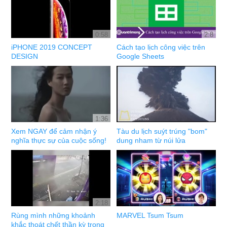
0:58
2:8
iPHONE 2019 CONCEPT
Cách tạo lịch công việc trên
DESIGN
Google Sheets
1:36
Xem NGAY để cảm nhận ý
Tàu du lịch suýt trúng "bom"
nghĩa thực sự của cuộc sống!
dung nham từ núi lửa
2:18
Rùng mình những khoảnh
MARVEL Tsum Tsum
khắc thoát chết thần kỳ trong