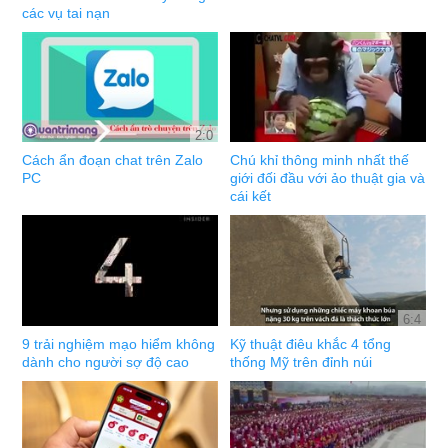
các vụ tai nạn
2:0
Cách ẩn đoạn chat trên Zalo
Chú khỉ thông minh nhất thế
PC
giới đối đầu với ảo thuật gia và
cái kết
6:4
9 trải nghiệm mạo hiểm không
Kỹ thuật điêu khắc 4 tổng
dành cho người sợ độ cao
thống Mỹ trên đỉnh núi