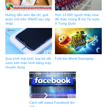
Hướng dẫn xem địa chỉ, quê
Hơn 13.000 người nhảy múa
quán mới trên VNeID sau sáp
để chào mừng lễ hội Té nước
nhập
ở Trung Quốc
1:11
Quá trình mài kính, loại bỏ vết
Fold the World Gameplay
xước trên màn hình bằng máy
chuyên dụng
3:23
Cách viết status Facebook lên
ảnh