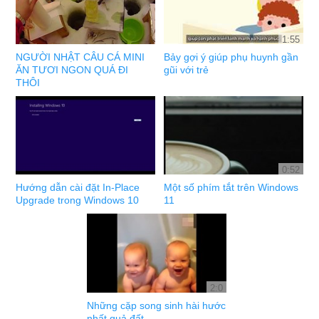
1:55
NGƯỜI NHẬT CÂU CÁ MINI
Bảy gợi ý giúp phụ huynh gần
ĂN TƯƠI NGON QUÁ ĐI
gũi với trẻ
THÔI
0:52
Hướng dẫn cài đặt In-Place
Một số phím tắt trên Windows
Upgrade trong Windows 10
11
2:0
Những cặp song sinh hài hước
nhất quả đất