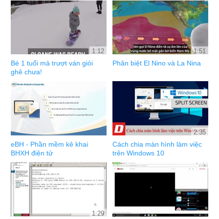
1:12
1:51
Bé 1 tuổi mà trượt ván giỏi
Phân biệt El Nino và La Nina
ghê chưa!
2:35
eBH - Phần mềm kê khai
Cách chia màn hình làm việc
BHXH điện tử
trên Windows 10
1:29