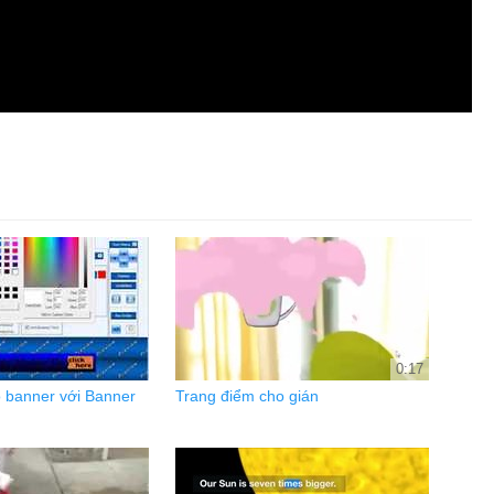
0:17
 banner với Banner
Trang điểm cho gián