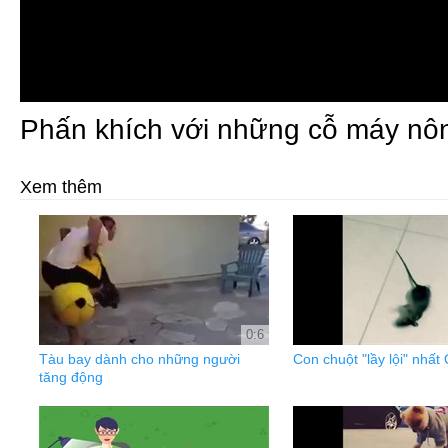
Phấn khích với những cỗ máy nôn
Xem thêm
0:6
Tàu bay dành cho những người
Con chuột "lầy lội" nhất
tăng động