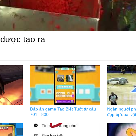
được tạo ra
Đáp án game Tao Biết Tuốt từ câu
Ngàn người ph
701 - 800
đẹp bị 'quái vậ