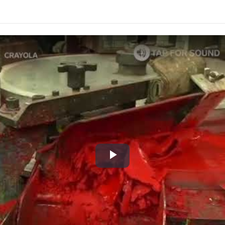
Play
Video