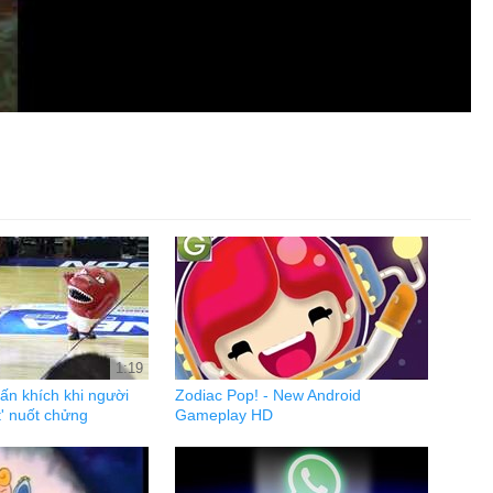
1:19
ấn khích khi người
Zodiac Pop! - New Android
t' nuốt chửng
Gameplay HD