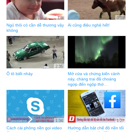
1:0
0:39
Ngủ thôi có cần dễ thương vậy
Ai cũng điệu nghệ hết!
không
2:35
Ô tô biết nhảy
Mở cửa và chứng kiến cảnh
này, chàng trai đã choáng
ngợp đến ngộp thở…
1:34
1:27
Cách cài phông nền gọi video
Hướng dẫn bật chế độ nền tối