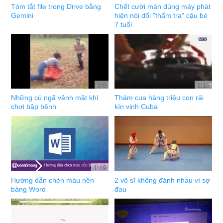
Tóm tắt file trong Drive bằng
Chết cười màn dùng máy phát
Gemini
hiện nói dối "thẩm tra" cậu bé
7 tuổi
3:0
1:15
Những cú ngã vênh mặt khi
Thảm cua hàng triệu con rải
chơi bập bênh
kín vịnh Cuba
1:19
Hướng dẫn chèn màu nền
2 võ sĩ không đánh nhau vì sợ
bảng Word
đau