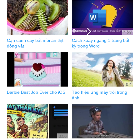
1:37
Cận cảnh cây bắt mồi ăn thịt
Cách xoay ngang 1 trang bất
động vật
kỳ trong Word
0:4
Barbie Best Job Ever cho iOS
Tạo hiệu ứng mây trôi trong
ảnh
0:56