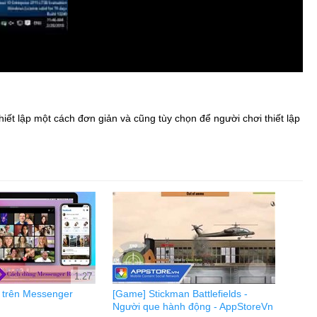
iết lập một cách đơn giản và cũng tùy chọn để người chơi thiết lập
1:27
o trên Messenger
[Game] Stickman Battlefields -
Người que hành động - AppStoreVn