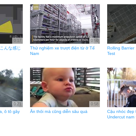
0:17
0:50
こんな感じ
Thử nghiệm xe trượt điện từ ở Tế
Rolling Barri
Nam
Test
0:21
0:58
, ô tô gây
Ăn thôi mà cũng diễn sâu quá
Cậu nhóc đẹp tr
Undercut nam 