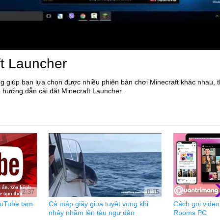
ft Launcher
g giúp bạn lựa chọn được nhiều phiên bản chơi Minecraft khác nhau, th
 hướng dẫn cài đặt Minecraft Launcher.
2:37
0:15
ouTube tạm
Cá mập giãy giụa tuyệt vọng khi
Cách gọi vide
nhảy nhầm lên tàu ngư dân
Rooms PC