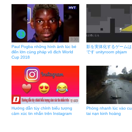
3:30
Paul Pogba những hình ảnh lúc bé
影を実体化するゲームは
đến lớn cùng pháp vô địch World
です unityroom pbjam
Cup 2018
1:40
Hướng dẫn tùy chỉnh biểu tượng
Phóng nhanh lúc vào cua
cảm xúc tin nhắn trên Instagram
tai nạn kinh hoàng