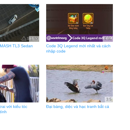
1:53
4:56
er MASH TL3 Sedan
Code 3Q Legend mới nhất và cách
nhập code
3:5
ai với kiểu tóc
Đại bàng, diệc và hạc tranh bắt cá
tính