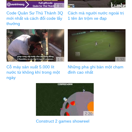
4:31
Code Quân Sư Thủ Thành 3Q
Cách mà người nước ngoài trị
mới nhất và cách đổi code lấy
1 tên ăn trộm xe đạp
thưởng
1:6
6:32
Cỗ máy sản xuất 5.000 lít
Những pha ghi bàn một chạm
nước từ không khí trong một
đỉnh cao nhất
ngày
2:20
Construct 2 games showreel