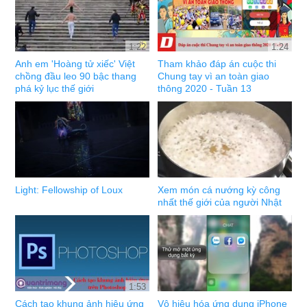
1:22
1:24
Anh em 'Hoàng tử xiếc' Việt
Tham khảo đáp án cuộc thi
chồng đầu leo 90 bậc thang
Chung tay vì an toàn giao
phá kỷ lục thế giới
thông 2020 - Tuần 13
Light: Fellowship of Loux
Xem món cá nướng kỳ công
nhất thế giới của người Nhật
1:53
Cách tạo khung ảnh hiệu ứng
Vô hiệu hóa ứng dụng iPhone