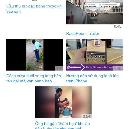
Cầu thủ bị xoạc bóng trước khi
vào sân
0:45
RaceRoom Trailer
1:2
1:19
Cách vượt suối sang làng bên
Hướng dẫn sử dụng kính lúp
tán gái mà vẫn bảnh bao
trên iPhone
0:54
Ông bố gặp 'thảm họa' khi lần
đầu buộc tóc cho con gái