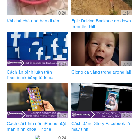
0:20
1:14
Khi chú chó nhà bạn đi tắm
Epic Driving Backhoe go down
from the Hill.
1:23
0:48
Cách ẩn bình luận trên
Giọng ca vàng trong tương lai!
Facebook bằng từ khóa
1:53
2:45
Cách cài hình nền iPhone, đặt
Cách đăng Story Facebook từ
màn hình khóa iPhone
máy tính
0:24