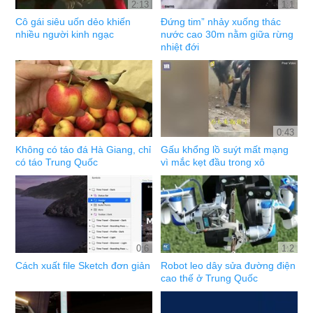
2:13
1:1
Cô gái siêu uốn dẻo khiến
Đứng tim” nhảy xuống thác
nhiều người kinh ngạc
nước cao 30m nằm giữa rừng
nhiệt đới
0:43
Không có táo đá Hà Giang, chỉ
Gấu khổng lồ suýt mất mạng
có táo Trung Quốc
vì mắc kẹt đầu trong xô
0:6
1:2
Cách xuất file Sketch đơn giản
Robot leo dây sửa đường điện
cao thế ở Trung Quốc