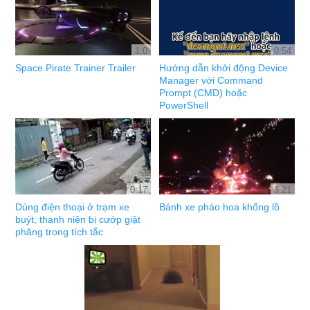
1:0
0:54
Space Pirate Trainer Trailer
Hướng dẫn khởi động Device
Manager với Command
Prompt (CMD) hoặc
PowerShell
0:17
3:21
Dùng điện thoại ở trạm xe
Bánh xe pháo hoa khổng lồ
buýt, thanh niên bị cướp giật
phăng trong tích tắc