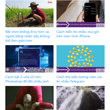
12:1
1:54
Bắt chim khổng lồ to hơn cả
Cách hiển thị nhiều múi giờ
người bằng chiếc bẫy không
trên màn hình iPhone
thể đơn giản hơn
1:52
1:39
Cách bật 2 cửa sổ trên
Cách thả biểu tượng cảm xúc
Photoshop để đối chiếu ảnh
tin nhắn Telegram