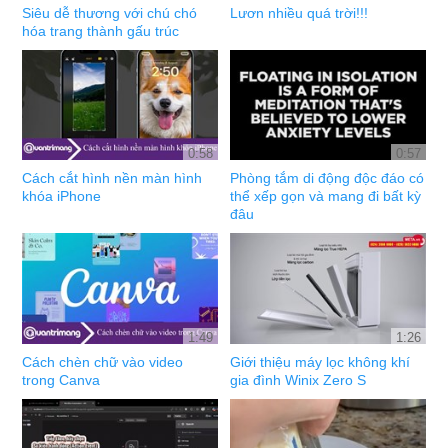
Siêu dễ thương với chú chó
Lươn nhiều quá trời!!!
hóa trang thành gấu trúc
0:58
0:57
Cách cắt hình nền màn hình
Phòng tắm di động độc đáo có
khóa iPhone
thể xếp gọn và mang đi bất kỳ
đâu
1:49
1:26
Cách chèn chữ vào video
Giới thiệu máy lọc không khí
trong Canva
gia đình Winix Zero S