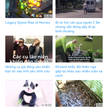
0:30
Legacy Quest Rise of Heroes
Bị xe hơi cán qua người 2 lần
nhưng vẫn đứng dậy đi lại
bình thường
0:56
0:44
Những cụ già đáng yêu khiến
Khoảnh khắc đôi thiên nga
bạn tin vào tình yêu vĩnh cửu
gặp lại nhau sau nhiều tuần xa
cách
0:33
1:3