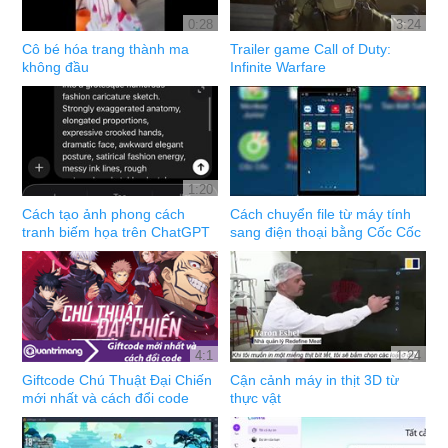
0:28
3:24
Cô bé hóa trang thành ma
Trailer game Call of Duty:
không đầu
Infinite Warfare
1:20
Cách tạo ảnh phong cách
Cách chuyển file từ máy tính
tranh biếm họa trên ChatGPT
sang điện thoại bằng Cốc Cốc
4:1
1:24
Giftcode Chú Thuật Đại Chiến
Cận cảnh máy in thịt 3D từ
mới nhất và cách đổi code
thực vật