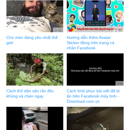
0:41
1:45
Chú mèo đáng yêu nhất thế
Hướng dẫn thêm Avatar
giới
Sticker động trên trang cá
nhân Facebook
1:4
Cách thổ dân săn rắn độc
Cách khôi phục bài viết đã bị
khủng và chén ngay
ẩn trên Facebook máy tính -
Download.com.vn