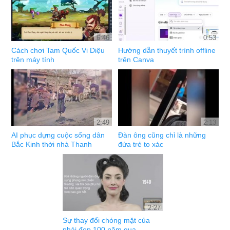
6:46
0:53
Cách chơi Tam Quốc Vi Diệu
Hướng dẫn thuyết trình offline
trên máy tính
trên Canva
2:49
2:13
AI phục dựng cuộc sống dân
Đàn ông cũng chỉ là những
Bắc Kinh thời nhà Thanh
đứa trẻ to xác
2:27
Sự thay đổi chóng mặt của
phái đẹp 100 năm qua