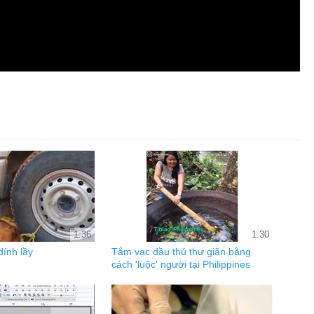
1:36
1:30
dính lầy
Tắm vạc dầu thú thư giãn bằng
cách 'luộc' người tại Philippines