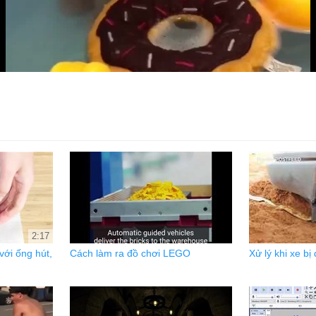
2:17
ới ống hút,
Cách làm ra đồ chơi LEGO
Xử lý khi xe bị 