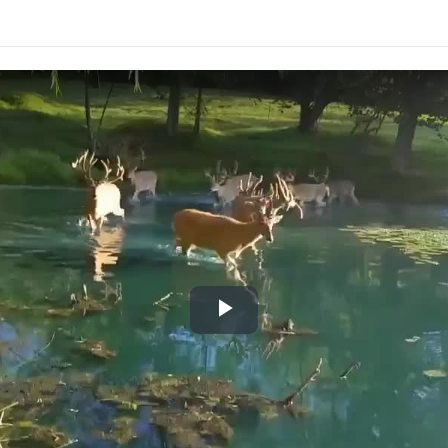
Play
Video