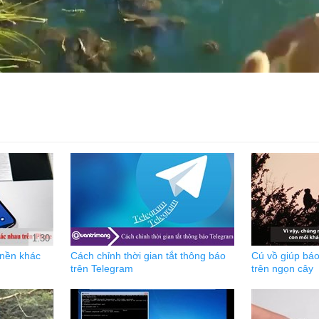
1:30
 nền khác
Cách chỉnh thời gian tắt thông báo
Cú vồ giúp báo
trên Telegram
trên ngọn cây