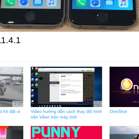
11.4.1
0:53
1:1
 hít đất vì
Video hướng dẫn cách thay đổi hình
OneShot
nền Viber trên máy tính