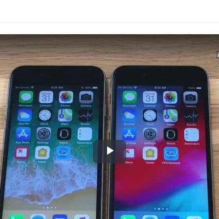
Play
Video