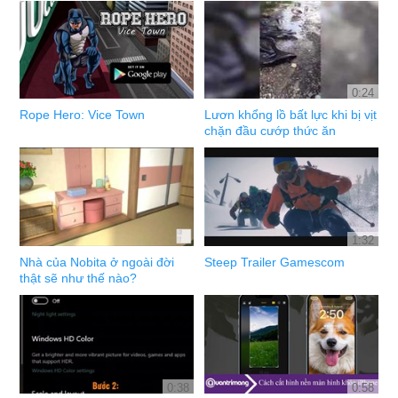
0:24
Rope Hero: Vice Town
Lươn khổng lồ bất lực khi bị vịt
chặn đầu cướp thức ăn
1:32
Nhà của Nobita ở ngoài đời
Steep Trailer Gamescom
thật sẽ như thế nào?
0:38
0:58