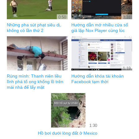
0:50
3:31
Những pha sút phạt siêu dị,
Hướng dẫn mở nhiều cửa sổ
không có lần thứ 2
giả lập Nox Player cùng lúc
1:19
Rùng mình: Thanh niên liều
Hướng dẫn khóa tài khoản
lĩnh phá tổ ong khổng lồ trên
Facebook tạm thời
mái nhà để lấy mật
1:30
Hồ bơi dưới lòng đất ở Mexico