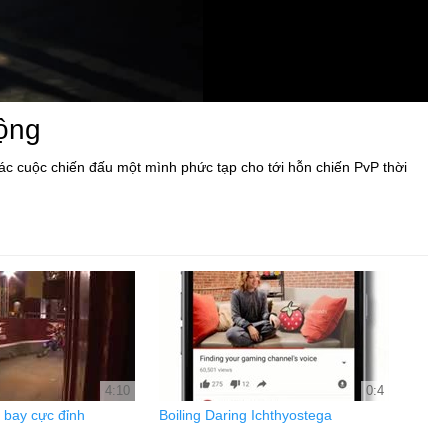
động
các cuộc chiến đấu một mình phức tạp cho tới hỗn chiến PvP thời
4:10
0:4
 bay cực đỉnh
Boiling Daring Ichthyostega