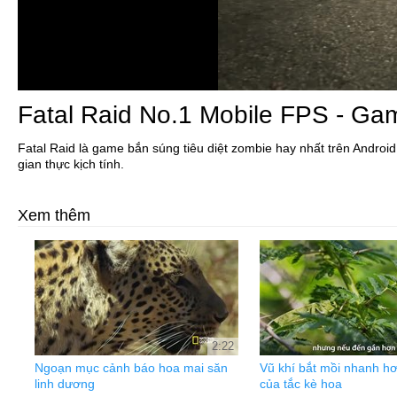
Fatal Raid No.1 Mobile FPS - Gam
Fatal Raid là game bắn súng tiêu diệt zombie hay nhất trên Androi
gian thực kịch tính.
Xem thêm
2:22
Ngoạn mục cảnh báo hoa mai săn
Vũ khí bắt mồi nhanh hơ
linh dương
của tắc kè hoa