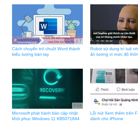
1:7
Cách chuyển trỏ chuột Word thành
Robot sử dụng trí tuệ n
biểu tượng bàn tay
ấn tượng vì mức độ thô
0:54
Microsoft phát hành bản cập nhật
Lỗi nút Xem thêm trên 
khôi phục Windows 11 KB5071844
dành cho iPhone