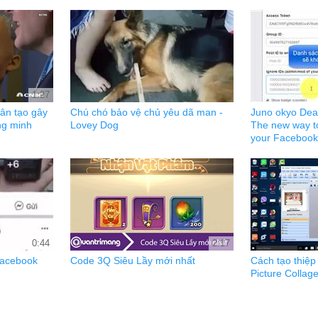
1:27
hân tạo gây
Chú chó bảo vệ chủ yêu dã man -
Juno okyo Deat
ng minh
Lovey Dog
The new way t
your Facebook
0:44
2:17
Facebook
Code 3Q Siêu Lầy mới nhất
Cách tạo thiệp
Picture Collag