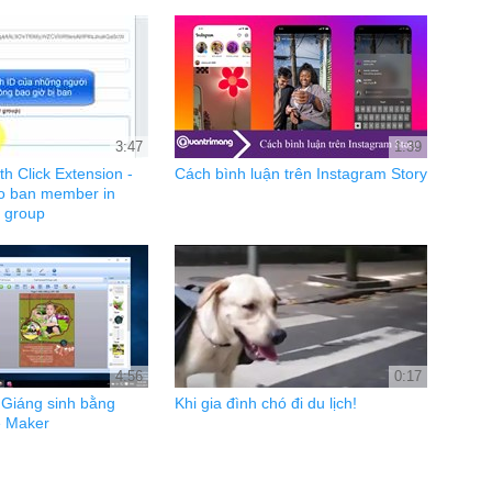
3:47
1:39
h Click Extension -
Cách bình luận trên Instagram Story
o ban member in
 group
4:56
0:17
 Giáng sinh bằng
Khi gia đình chó đi du lịch!
e Maker