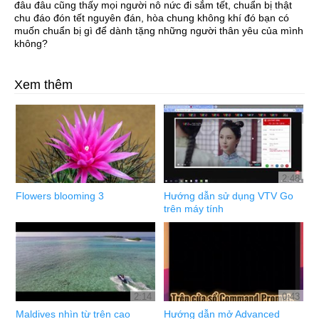
đâu đâu cũng thấy mọi người nô nức đi sắm tết,
chuẩn bị thật
chu đáo đón tết nguyên đán, hòa chung không khí đó bạn có
muốn chuẩn bị gì để dành tặng những người thân yêu của mình
không?
Xem thêm
2:48
Flowers blooming 3
Hướng dẫn sử dụng VTV Go
trên máy tính
2:14
0:43
Maldives nhìn từ trên cao
Hướng dẫn mở Advanced