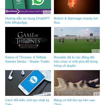
1:32
Hướng dẫn sử dụng ChatGPT
Britton & Stannage charity fun
trên WhatsApp
Run
0:32
Game of Thrones: A Telltale
Ronaldo đã bị các đồng đội
Games Series - Teaser Trailer
trêu chọc vì một pha đỡ bóng
hỏng vô duyên
1:10
1:8
Cách đổi kiểu chữ tạo nhật ký
Băng có thể tồn tại trên sao
Zalo
Thủy