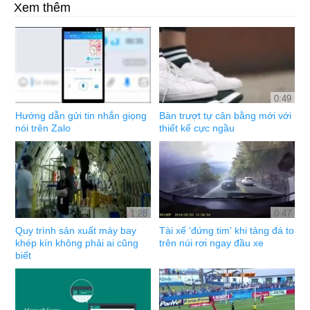
Xem thêm
0:49
Hướng dẫn gửi tin nhắn giọng
Bàn trượt tự cân bằng mới với
nói trên Zalo
thiết kế cực ngầu
1:28
0:47
Quy trình sản xuất máy bay
Tài xế 'đứng tim' khi tảng đá to
khép kín không phải ai cũng
trên núi rơi ngay đầu xe
biết