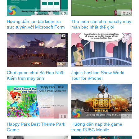
6:2
0:43
Hướng dẫn tạo bài kiểm tra
Thủ môn cản phá penalty may
trực tuyến với Microsoft Form
mắn bậc nhất thế giới
2:28
Chơi game chơi Bá Đao Nhất
Jojo's Fashion Show World
Kiếm trên máy tính
Tour for iPhone!
1:8
1:48
Happy Park Best Theme Park
Hướng dẫn nạp thẻ game
Game
trong PUBG Mobile