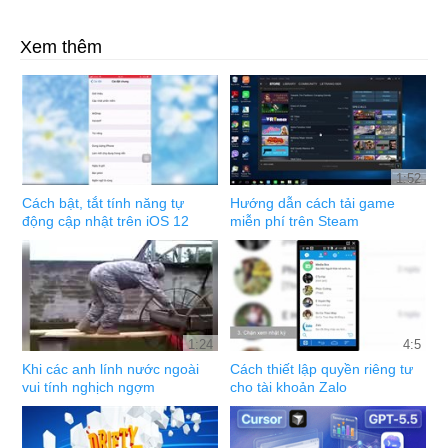
Xem thêm
1:52
Cách bật, tắt tính năng tự
Hướng dẫn cách tải game
động cập nhật trên iOS 12
miễn phí trên Steam
1:24
4:5
Khi các anh lính nước ngoài
Cách thiết lập quyền riêng tư
vui tính nghịch ngợm
cho tài khoản Zalo