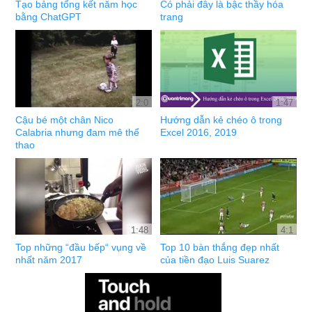
Tạo bảng tổng kết năm học
Có phải đây là bậc thầy hóa
bằng ChatGPT
trang
2:0
1:47
Cậu bé một chân Nico
Hướng dẫn kẻ chéo ô trong
Calabria nhưng đam mê thể
Excel 2016, 2019
thao
1:48
4:1
Top những “đầu bếp“ vụng về
Top 10 bàn thắng đẹp nhất
nhất năm 2017
của tiền đạo Luis Suarez