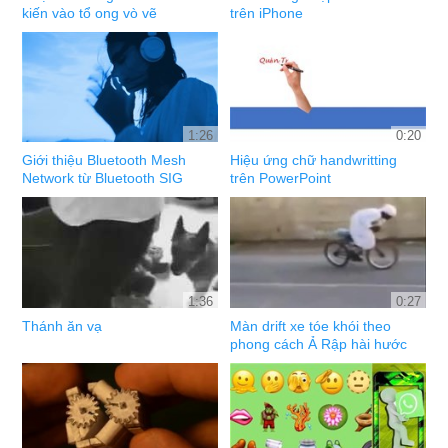
kiến vào tổ ong vò vẽ
trên iPhone
1:26
0:20
Giới thiệu Bluetooth Mesh
Hiệu ứng chữ handwritting
Network từ Bluetooth SIG
trên PowerPoint
1:36
0:27
Thánh ăn vạ
Màn drift xe tóe khói theo
phong cách Ả Rập hài hước