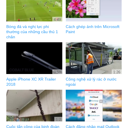
4:49
Bóng đá và nghị lực phi
Cách ghép ảnh trên Microsoft
thường của những cầu thủ 1
Paint
chân
0:50
1:26
Apple iPhone XC XR Trailer
Công nghệ xử lý rác ở nước
2018
ngoài
1:2
Cuộc tấn công của binh đoàn
Cách đăng nhập mail Outlook