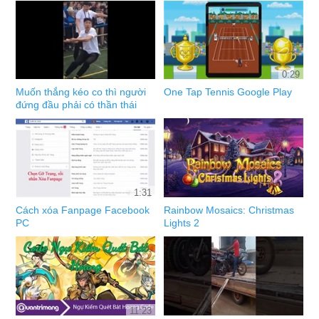
0:29
Muốn thắng kéo co thì người
One Tap Tennis Google Play
đứng đầu phải có thần thái
1:31
Cách xóa Fanpage Facebook
Rainbow Mosaics: Christmas
PC
Lights 2
11:23