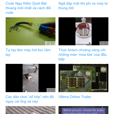
Code Ngự Kiếm Quét Bát
Ngã dập mặt khi phi xe máy từ
Hoang mới nhất và cách đổi
thùng ôtô
code
11:37
2:34
Tự tay làm máy hút bụi cầm
Thực khách choáng váng với
tay
những màn 'múa lửa' của đầu
bếp
0:18
Các dân chơi “xế hộp“ nên độ
Ultima Online Trailer
ngay cái ống xả này