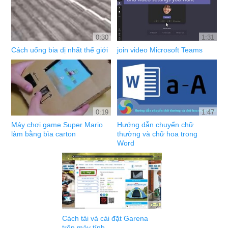
0:30
1:31
Cách uống bia dị nhất thế giới
join video Microsoft Teams
0:19
1:47
Máy chơi game Super Mario
Hướng dẫn chuyển chữ
làm bằng bìa carton
thường và chữ hoa trong
Word
2:2
Cách tải và cài đặt Garena
trên máy tính