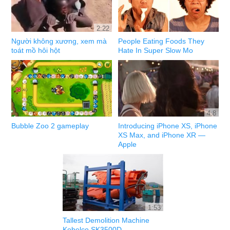
2:22
Người không xương, xem mà
People Eating Foods They
toát mồ hôi hột
Hate In Super Slow Mo
4:8
Bubble Zoo 2 gameplay
Introducing iPhone XS, iPhone
XS Max, and iPhone XR —
Apple
1:53
Tallest Demolition Machine
Kobelco SK3500D