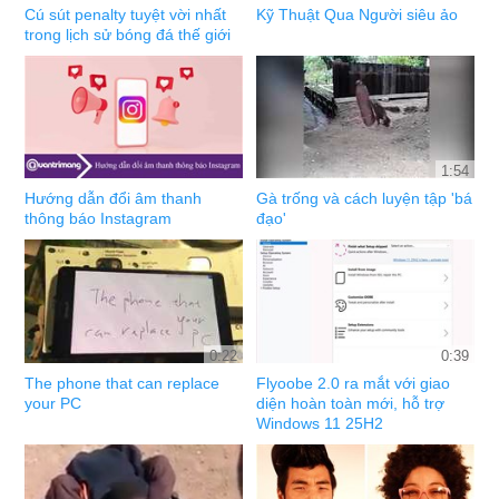
Cú sút penalty tuyệt vời nhất
Kỹ Thuật Qua Người siêu ảo
trong lịch sử bóng đá thế giới
1:54
Hướng dẫn đổi âm thanh
Gà trống và cách luyện tập 'bá
thông báo Instagram
đạo'
0:22
0:39
The phone that can replace
Flyoobe 2.0 ra mắt với giao
your PC
diện hoàn toàn mới, hỗ trợ
Windows 11 25H2