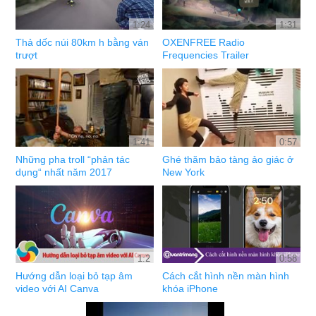
1:24
1:31
Thả dốc núi 80km h bằng ván
OXENFREE Radio
trượt
Frequencies Trailer
1:41
0:57
Những pha troll “phản tác
Ghé thăm bảo tàng ảo giác ở
dụng“ nhất năm 2017
New York
1:2
0:58
Hướng dẫn loại bỏ tạp âm
Cách cắt hình nền màn hình
video với AI Canva
khóa iPhone