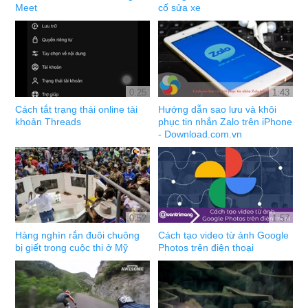
Meet
cố sửa xe
0:25
1:43
Cách tắt trạng thái online tài
Hướng dẫn sao lưu và khôi
khoản Threads
phục tin nhắn Zalo trên iPhone
- Download.com.vn
0:52
1:57
Hàng nghìn rắn đuôi chuông
Cách tạo video từ ảnh Google
bị giết trong cuộc thi ở Mỹ
Photos trên điện thoại