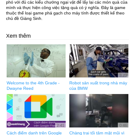
phó với đủ các kiểu chướng ngại vật để lấy lại các món quà của
mình và thực hiện công việc tặng quà có ý nghĩa. Đây là game
thuộc thể loại game phá gạch cho máy tính được thiết kế theo
chủ đề Giáng Sinh.
Xem thêm
3:23
Welcome to the 4th Grade -
Robot sản xuất trong nhà máy
Dwayne Reed
của BMW
2:41
0:46
Cách điểm danh trên Google
Chàng trai tối tăm mặt mũi vì