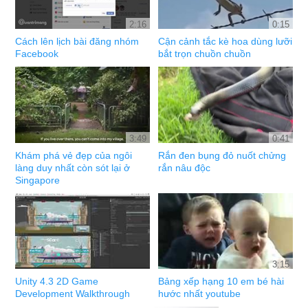
2:16
0:15
Cách lên lịch bài đăng nhóm
Cận cảnh tắc kè hoa dùng lưỡi
Facebook
bắt trọn chuồn chuồn
3:49
0:41
Khám phá vẻ đẹp của ngôi
Rắn đen bụng đỏ nuốt chửng
làng duy nhất còn sót lại ở
rắn nâu độc
Singapore
3:15
Unity 4.3 2D Game
Bảng xếp hạng 10 em bé hài
Development Walkthrough
hước nhất youtube