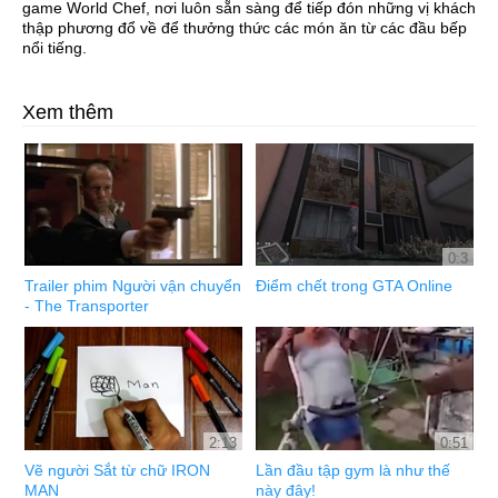
game World Chef, nơi luôn sẵn sàng để tiếp đón những vị khách
thập phương đổ về để thưởng thức các món ăn từ các đầu bếp
nổi tiếng.
Xem thêm
0:3
Trailer phim Người vận chuyển
Điểm chết trong GTA Online
- The Transporter
2:13
0:51
Vẽ người Sắt từ chữ IRON
Lần đầu tập gym là như thế
MAN
này đây!