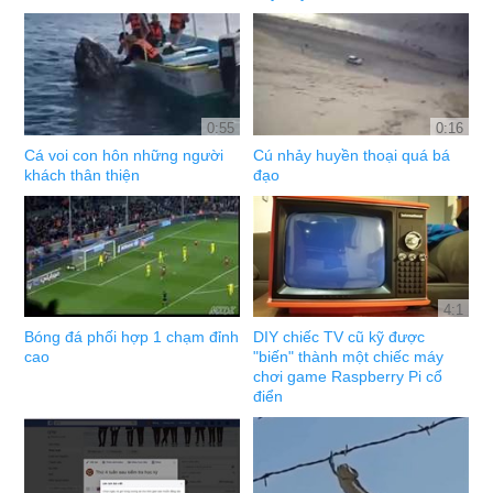
0:55
0:16
Cá voi con hôn những người
Cú nhảy huyền thoại quá bá
khách thân thiện
đạo
4:1
Bóng đá phối hợp 1 chạm đỉnh
DIY chiếc TV cũ kỹ được
cao
"biến" thành một chiếc máy
chơi game Raspberry Pi cổ
điển