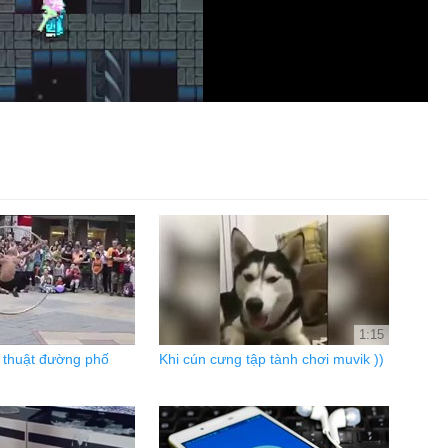
1:15
 thuật đường phố
Khi cún cưng tập tành chơi muvik ))