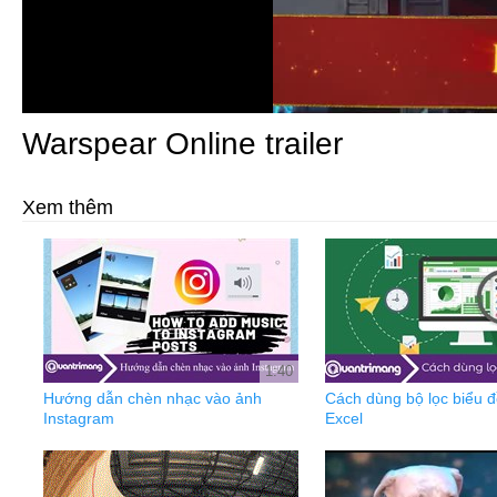
Warspear Online trailer
Xem thêm
1:40
Hướng dẫn chèn nhạc vào ảnh
Cách dùng bộ lọc biểu đ
Instagram
Excel