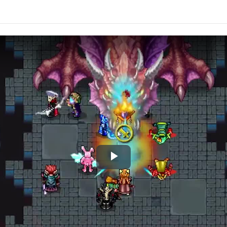
Play
Video