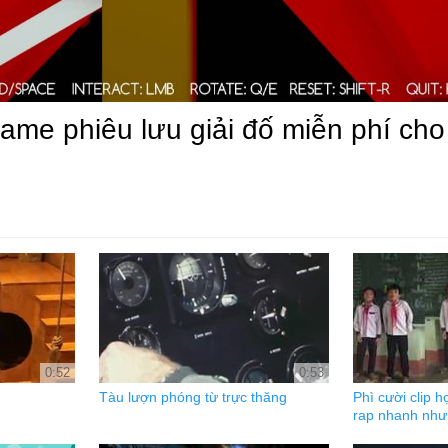
Game phiêu lưu giải đố miễn phí cho
0:52
0:53
Tàu lượn phóng từ trực thăng
Phì cười clip h
rap nhanh như