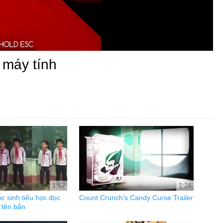
 máy tính
1:52
1:24
ọc sinh tiểu học đọc
Count Crunch's Candy Curse Trailer
 tên bắn