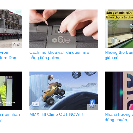
0:41
 From
Cách mở khóa vali khi quên mã
Những thứ bạn
efore Dam
bằng tiền polime
giàu có
0:42
u nạn nhân
MMX Hill Climb OUT NOW!!!
Nha sĩ hướng 
y
đúng chuẩn