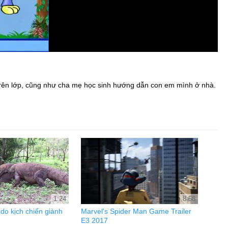
 trên lớp, cũng như cha mẹ học sinh hướng dẫn con em mình ở nhà.
1:24
8:58
do kịch chiến giành
Marvel's Spider Man Game Trailer
E3 2017