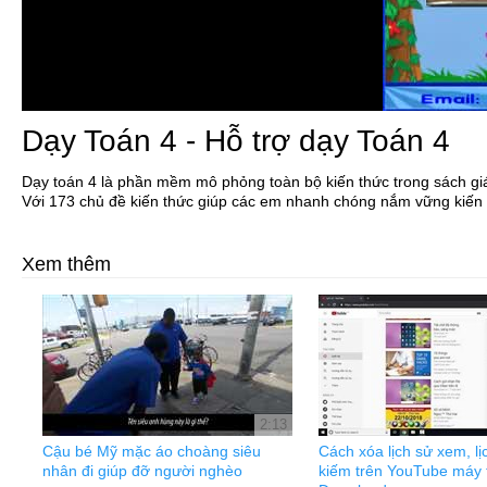
Dạy Toán 4 - Hỗ trợ dạy Toán 4
Dạy toán 4 là phần mềm mô phỏng toàn bộ kiến thức trong sách gi
Với 173 chủ đề kiến thức giúp các em nhanh chóng nắm vững kiến 
Xem thêm
2:13
Cậu bé Mỹ mặc áo choàng siêu
Cách xóa lịch sử xem, lị
nhân đi giúp đỡ người nghèo
kiếm trên YouTube máy t