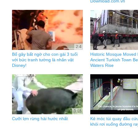
Download.com.vn
2:4
Bố gây bất ngờ cho con gái 3 tuổi
Historic Mosque Moved
với bức tranh tường là nhân vật
Ancient Turkish Town B
Disney!
Waters Rise
0:18
Cưỡi lợn rừng hài hước nhất
Kẻ móc túi quay đầu cứ
khỏi rơi xuống đường ra