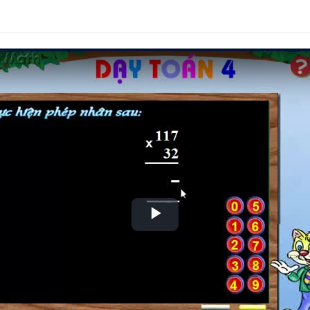
Play
Video