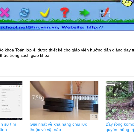
áo khoa Toán lớp 4, được thiết kế cho giáo viên hướng dẫn giảng dạy
thức trong sách giáo khoa.
2:0
ch sử tìm
Giải nhất về khả năng chịu lực
Bầy rồng komo
ính -
thuộc về vật nào
quyền thống trị