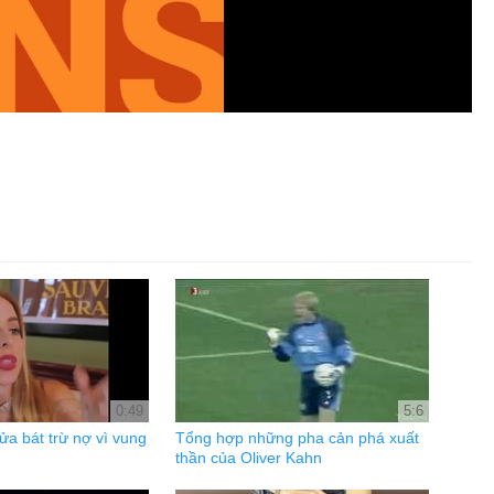
0:49
5:6
a bát trừ nợ vì vung
Tổng hợp những pha cản phá xuất
thần của Oliver Kahn