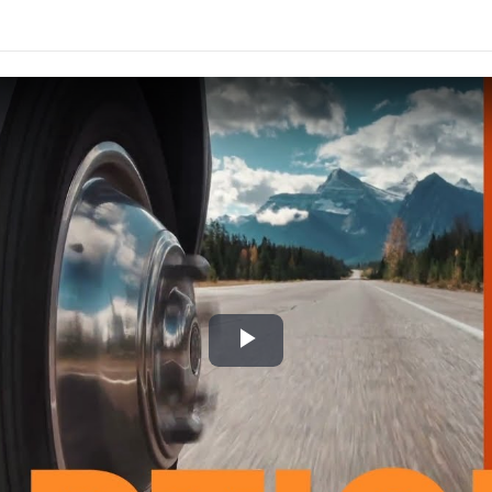
Play
Video