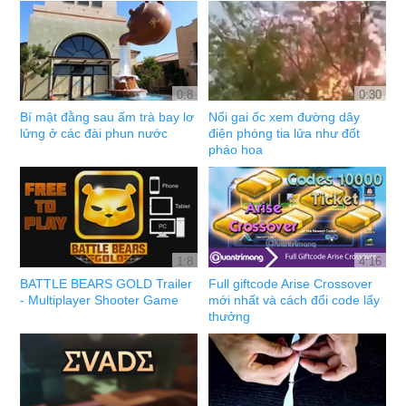
0:8
0:30
Bí mật đằng sau ấm trà bay lơ
Nổi gai ốc xem đường dây
lửng ở các đài phun nước
điện phóng tia lửa như đốt
pháo hoa
1:8
4:16
BATTLE BEARS GOLD Trailer
Full giftcode Arise Crossover
- Multiplayer Shooter Game
mới nhất và cách đổi code lấy
thưởng