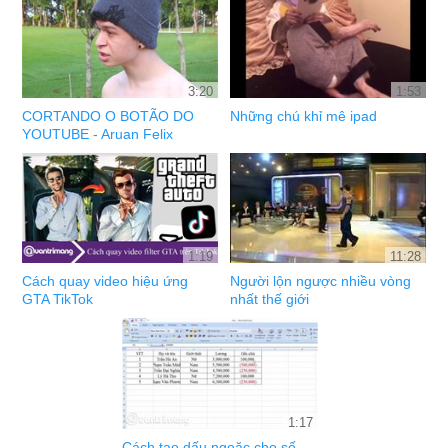
3:20
1:53
CORTANDO O BOTÃO DO
Những chú khỉ mê ipad
YOUTUBE - Aruan Felix
1:19
11:28
Cách quay video hiệu ứng
Người lộn ngược nhiều vòng
GTA TikTok
nhất thế giới
1:17
Cách tạo dấu ngoặc cho số