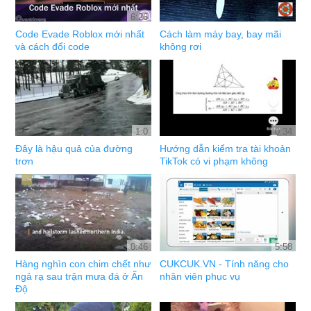
6:26
Code Evade Roblox mới nhất
Cách làm máy bay, bay mãi
và cách đổi code
không rơi
1:0
0:34
Đây là hậu quả của đường
Hướng dẫn kiểm tra tài khoản
trơn
TikTok có vi phạm không
0:46
5:58
Hàng nghìn con chim chết như
CUKCUK.VN - Tính năng cho
ngả rạ sau trận mưa đá ở Ấn
nhân viên phục vụ
Độ