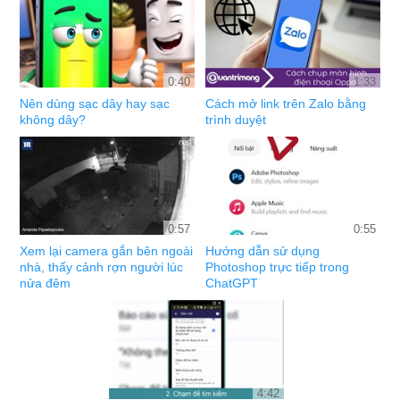
0:40
1:33
Nên dùng sạc dây hay sạc
Cách mở link trên Zalo bằng
không dây?
trình duyệt
0:57
0:55
Xem lại camera gắn bên ngoài
Hướng dẫn sử dụng
nhà, thấy cảnh rợn người lúc
Photoshop trực tiếp trong
nửa đêm
ChatGPT
4:42