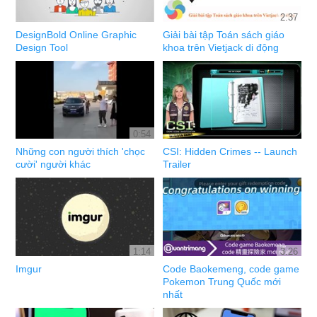
2:37
DesignBold Online Graphic
Giải bài tập Toán sách giáo
Design Tool
khoa trên Vietjack di động
0:54
Những con người thích 'chọc
CSI: Hidden Crimes -- Launch
cười' người khác
Trailer
1:14
3:26
Imgur
Code Baokemeng, code game
Pokemon Trung Quốc mới
nhất