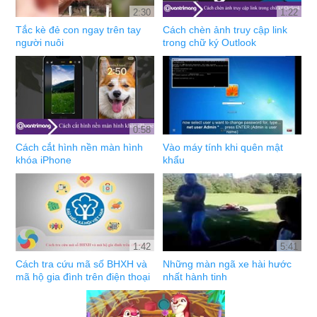
2:30
1:22
Tắc kè đẻ con ngay trên tay
Cách chèn ảnh truy cập link
người nuôi
trong chữ ký Outlook
0:58
Cách cắt hình nền màn hình
Vào máy tính khi quên mật
khóa iPhone
khẩu
1:42
5:41
Cách tra cứu mã số BHXH và
Những màn ngã xe hài hước
mã hộ gia đình trên điện thoại
nhất hành tinh