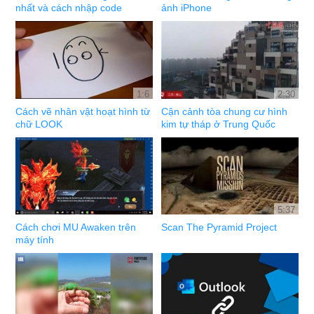
nhất và cách nhập code
ảnh iPhone
1:6
2:30
Cách vẽ nhân vật hoạt hình từ
Cận cảnh tòa chung cư hình
chữ LOOK
kim tự tháp ở Trung Quốc
5:37
Cách chơi MU Awaken trên
Scan The Pyramid Project
máy tính