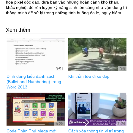
họa pixel độc đáo, đưa bạn vào những hoàn cảnh khó khăn,
khắc nghiệt để rèn luyện kỹ năng sinh tồn cũng như vận dụng trí
thông minh để xử lý trong những tình huống éo le, nguy hiểm.
Xem thêm
3:51
0:9
Định dạng kiểu danh sách
Khi thần tửu đi xe đạp
(Bullet and Numbering) trong
Word 2013
5:28
1:24
Code Thần Thú Mega mới
Cách xóa thông tin vị trí trong