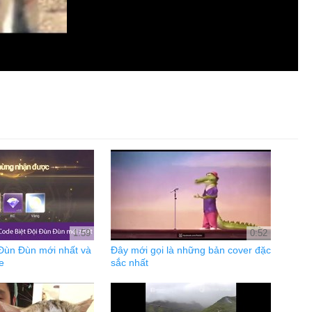
1:59
0:52
 Đùn Đùn mới nhất và
Đây mới gọi là những bản cover đặc
e
sắc nhất