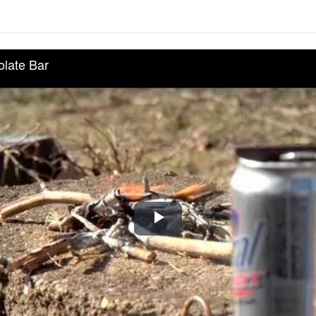
olate Bar
Play
Video