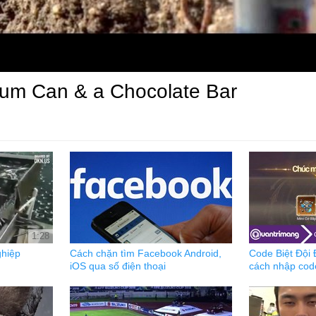
inum Can & a Chocolate Bar
1:28
ghiệp
Cách chặn tìm Facebook Android,
Code Biệt Đội
iOS qua số điện thoại
cách nhập cod