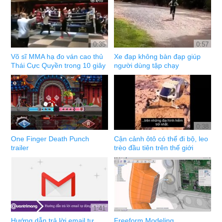
0:35
0:57
Võ sĩ MMA hạ đo ván cao thủ
Xe đạp không bàn đạp giúp
Thái Cực Quyền trong 10 giây
người dùng tập chạy
0:38
One Finger Death Punch
Cận cảnh ôtô có thể đi bộ, leo
trailer
trèo đầu tiên trên thế giới
1:41
Hướng dẫn trả lời email tự
Freeform Modeling