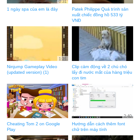
0:31
1 ngày spa của em là đây
Patek Philippe Quá trình sản
xuất chiếc đồng hồ 533 tỷ
VNĐ
1:21
Ninjump Gameplay Video
Clip cảm động về 2 chú chó
(updated version) (1)
lấy đi nước mắt của hàng triệu
con tim
2:40
Cheating Tom 2 on Google
Hướng dẫn cách thêm font
Play
chữ trên máy tính