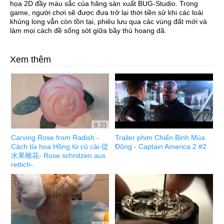
họa 2D đầy màu sắc của hãng sản xuất BUG-Studio. Trong
game, người chơi sẽ được đưa trở lại thời tiền sử khi các loài
khủng long vẫn còn tồn tại, phiêu lưu qua các vùng đất mới và
làm mọi cách đề sống sót giữa bầy thú hoang dã.
Xem thêm
8:33
Carving Rose from Radish -
Trailer phim Chiến Binh Mùa
Cách tỉa hoa Hồng từ củ cải-從
Đông - Captain America 2 #2
水果雕花- Rose schnitzen aus
rettich-.