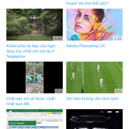
hoạch sẽ như thế nào?
3:49
1:11
Khám phá vẻ đẹp của ngôi
Adobe Photoshop CC
làng duy nhất còn sót lại ở
Singapore
1:6
0:6
Chết sặc với vũ đoàn 'chất'
Ghi bàn không cần nhìn luôn
nhất quả đất