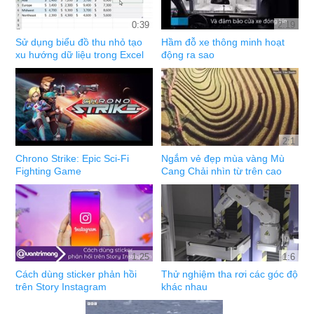
0:39
2:19
Sử dụng biểu đồ thu nhỏ tạo
Hầm đỗ xe thông minh hoạt
xu hướng dữ liệu trong Excel
động ra sao
2:1
Chrono Strike: Epic Sci-Fi
Ngắm vẻ đẹp mùa vàng Mù
Fighting Game
Cang Chải nhìn từ trên cao
1:25
1:6
Cách dùng sticker phản hồi
Thử nghiệm tha rơi các góc độ
trên Story Instagram
khác nhau