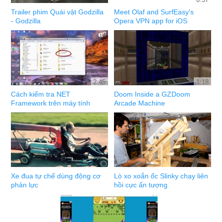
Trailer phim Quái vật Godzilla
Meet Olaf and SurfEasy's
- Godzilla
Opera VPN app for iOS
2:45
1:18
Cách kiểm tra NET
Doom Inside a GZDoom
Framework trên máy tính
Arcade Machine
Xe đua tự chế dùng động cơ
Lò xo xoắn ốc Slinky chạy liên
phản lực
hồi cực ấn tượng