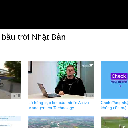
 bầu trời Nhật Bản
5:18
1:50
Lỗ hổng cực lớn của Intel's Active
Cách đăng nhậ
Management Technology
không cần mật