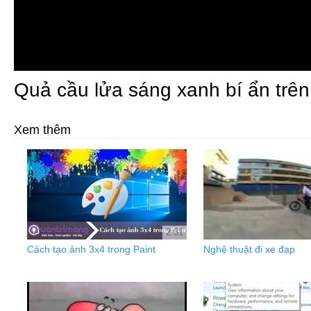
Quả cầu lửa sáng xanh bí ẩn trên
Xem thêm
2:31
Cách tạo ảnh 3x4 trong Paint
Nghệ thuật đi xe đạp