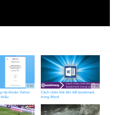
0:50
1:48
p tài khoản Yahoo
Cách chèn link liên kết bookmark
 khẩu
trong Word