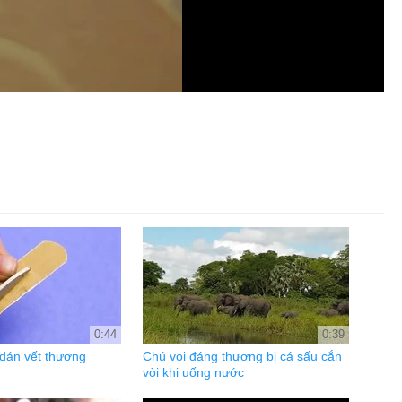
0:44
0:39
dán vết thương
Chú voi đáng thương bị cá sấu cắn
vòi khi uống nước