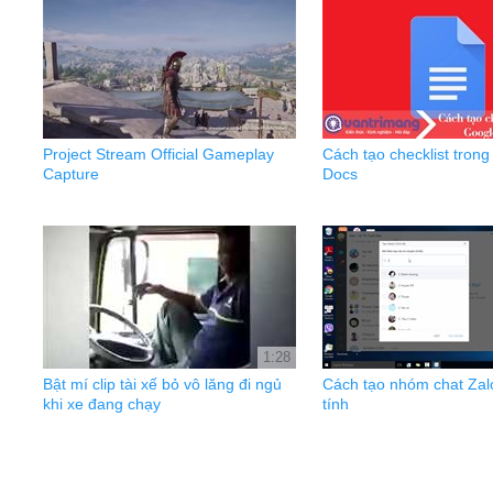
Project Stream Official Gameplay
Cách tạo checklist tron
Capture
Docs
1:28
Bật mí clip tài xế bỏ vô lăng đi ngủ
Cách tạo nhóm chat Zal
khi xe đang chạy
tính