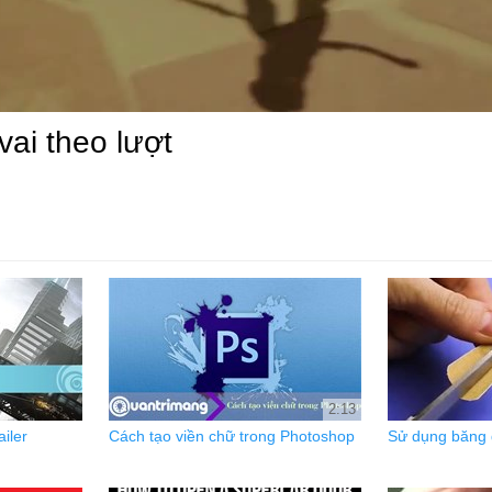
vai theo lượt
2:13
iler
Cách tạo viền chữ trong Photoshop
Sử dụng băng 