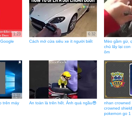
1:23
6:32
g Google
Cách mở cửa siêu xe ít người biết
Mèo gầm gừ, q
chủ lấy lại co
ôm
1:31
o trên máy
An toàn là trên hết. Ảnh quá ngầu😎
nhan crowned 
crowned shield
pokemon go 1