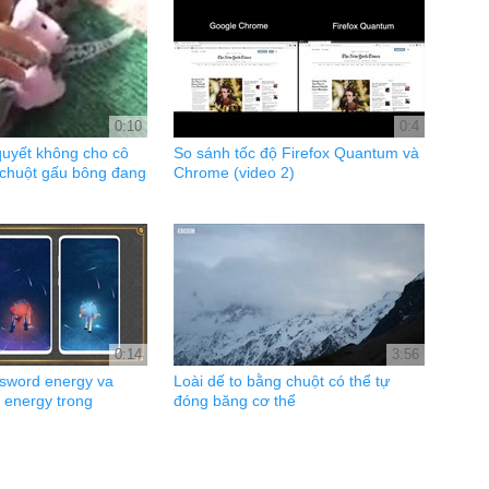
0:10
0:4
uyết không cho cô
So sánh tốc độ Firefox Quantum và
n chuột gấu bông đang
Chrome (video 2)
0:14
3:56
sword energy va
Loài dế to bằng chuột có thể tự
 energy trong
đóng băng cơ thể