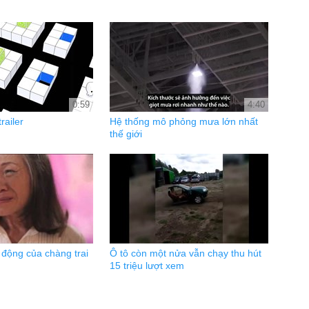
0:59
4:40
railer
Hệ thống mô phỏng mưa lớn nhất
thế giới
 động của chàng trai
Ô tô còn một nửa vẫn chạy thu hút
15 triệu lượt xem