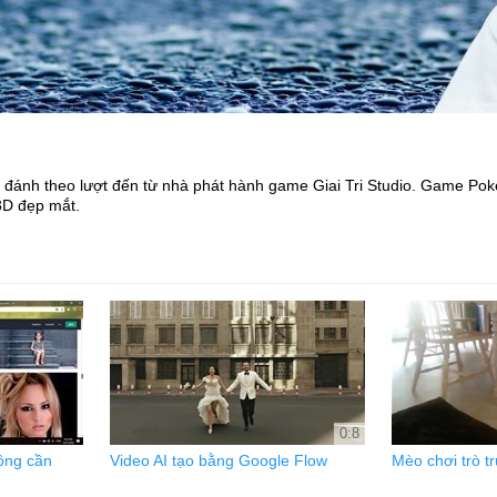
ế đánh theo lượt đến từ nhà phát hành game Giai Tri Studio. Game Po
3D đẹp mắt.
0:8
ông cần
Video AI tạo bằng Google Flow
Mèo chơi trò t