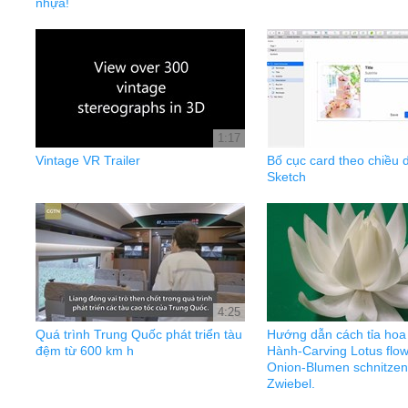
nhựa!
1:17
Vintage VR Trailer
Bố cục card theo chiều 
Sketch
4:25
Quá trình Trung Quốc phát triển tàu
Hướng dẫn cách tỉa hoa
đệm từ 600 km h
Hành-Carving Lotus flow
Onion-Blumen schnitzen
Zwiebel.