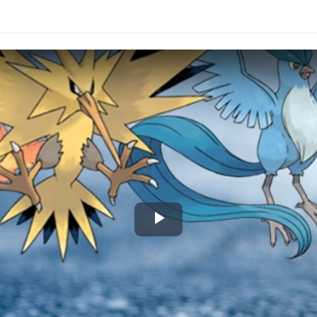
Play
Video