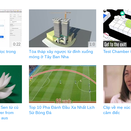
0:22
1:0
dọc trong
Tòa tháp xây ngược từ đỉnh xuống
Test Chamber t
móng ở Tây Ban Nha
 Sen từ củ
Top 10 Pha Đánh Đầu Xa Nhất Lịch
Clip về mẹ xúc
er from
Sử Bóng Đá
câm điếc
 aus