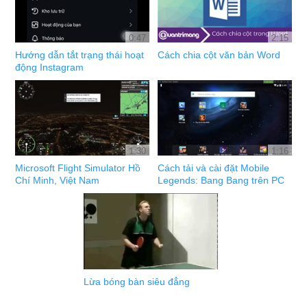
0:47
2:15
Hướng dẫn tắt trạng thái hoạt
Cách chia cột văn bản Word
động Instagram
1:30
1:16
Microsoft Flight Simulator Hồ
Cách tải và cài đặt Mobile
Chí Minh, Việt Nam
Legends: Bang Bang trên PC
Lừa bóng bàn siêu đẳng