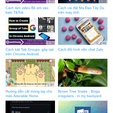
1:27
1:23
Cách làm video Bỏ em vào
Cách cài đặt Ma Đạo Tây Du
balo TikTok
trên máy tính
3:36
1:49
Cách bật Tab Groups, gộp tab
Cách đổi hình nền chat Zalo
trên Chrome Android
1:47
Hướng dẫn cắt móng tay cho
Brown Tree Snake - Boiga
mèo Adorable Home
irregularis - in my backyard