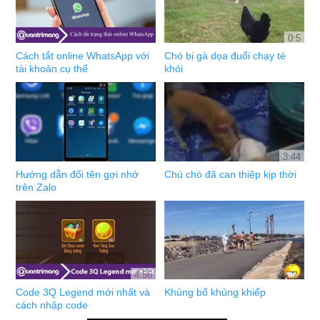
0:5
Cách tắt online WhatsApp với
Chó bị gà dọa đuổi chạy té
tài khoản cụ thể
khói
3:44
Hướng dẫn đổi tên gợi nhớ
Chú chó đã can thiệp kịp thời
trên Zalo
4:56
Code 3Q Legend mới nhất và
Khủng bố khủng khiếp
cách nhập code