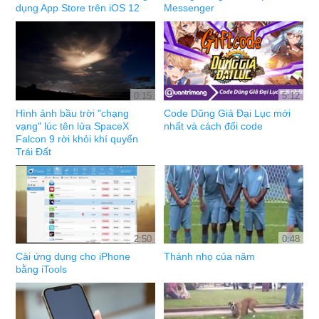
dụng App Store trên iOS 12
Messenger
0:15
5:12
Hình ảnh bầu trời "chạng
Code Dũng Giả Đại Lục mới
vạng" lúc tên lửa SpaceX
nhất và cách đổi code
Falcon 9 rời khỏi khí quyển
Trái Đất
2:50
0:48
Cài ứng dụng cho iPhone
Thánh nhọ của năm
bằng iTools