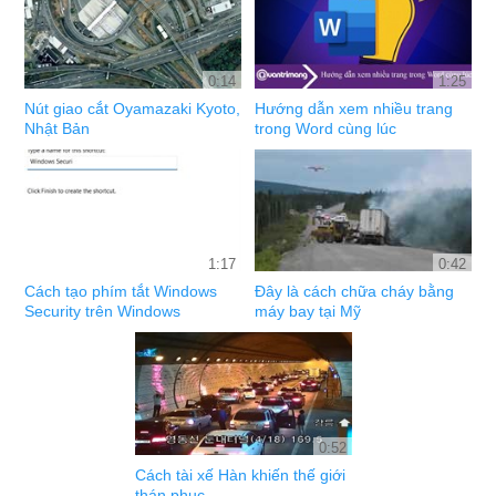
0:14
1:25
Nút giao cắt Oyamazaki Kyoto,
Hướng dẫn xem nhiều trang
Nhật Bản
trong Word cùng lúc
1:17
0:42
Cách tạo phím tắt Windows
Đây là cách chữa cháy bằng
Security trên Windows
máy bay tại Mỹ
0:52
Cách tài xế Hàn khiến thế giới
thán phục