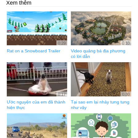
Xem thêm
0:29
0:10
Rat on a Snowboard Trailer
Video quảng bá địa phương
có lời dẫn
0:17
0:30
Ước nguyện của em đã thành
Tại sao em lại nhảy tưng tưng
hiện thực
như vậy