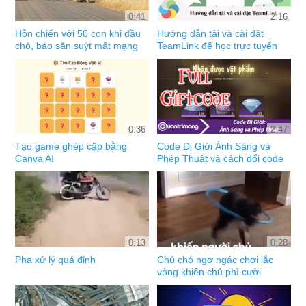
0:41
2:16
Hỗn chiến với 50 con khỉ đầu
Hướng dẫn tải và cài đặt
chó, báo săn suýt mất mạng
TeamLink để học trực tuyến
0:36
2:47
Tạo game ghép cặp bằng
Code Dị Giới Ánh Sáng và
Canva AI
Phép Thuật và cách đổi code
0:13
0:28
Pha xử lý quá đỉnh
Chú chó ngơ ngác chơi lắc
vòng khiến chủ phì cười